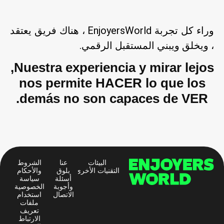
وراء كل تجربة EnjoyersWorld ، هناك فريق يعتقد
، ويخلق ويبني المستقبل الرقمي.
Nuestra experiencia y mirar lejos,
nos permite HACER lo que los
demás no son capaces de VER.
البيئات
عنا
الشروط
التقنيات الأخرى
بلوق
والأحكام
أسئلة
سياسة
وأجوبة
الخصوصية
الاتصال
استخدام
ملفات
تعريف
الارتباط