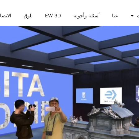
عنا
أسئلة وأجوبة
EW 3D
بلوق
الاتصا