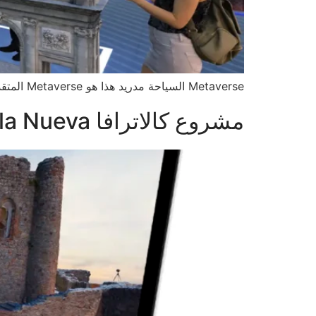
Metaverse السياحة مدريد هذا هو Metaverse المتقدمة لتعزيز السياحة في مدريد. حصة هذه المادة: Facebook تويتر بينتيريست قراءة المزيد
مشروع كالاترافا la Nueva