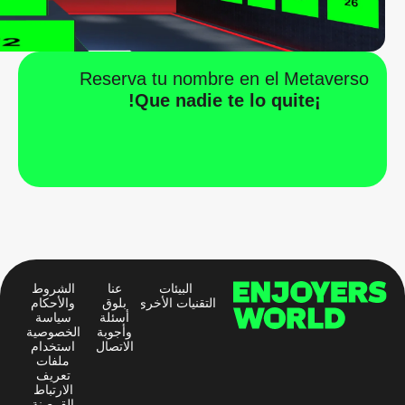
Reserva tu nombre en el Metaverso
¡Que nadie te lo quite!
البيئات
عنا
الشروط
التقنيات الأخرى
بلوق
والأحكام
أسئلة
سياسة
وأجوبة
الخصوصية
الاتصال
استخدام
ملفات
تعريف
الارتباط
القرصنة