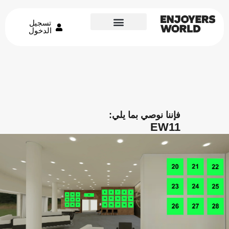
تسجيل
الدخول
فإننا نوصي بما يلي:
EW11