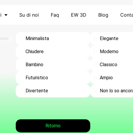
i
Su di noi
Faq
EW 3D
Blog
Conta
Minimalista
Elegante
Chiudere
Moderno
Bambino
Classico
Futuristico
Ampio
Divertente
Non lo so ancor
Ritorno