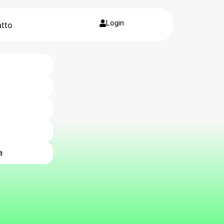
Login
tto
a