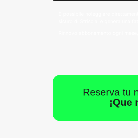
È possibile noleggiare direttamen
sicuro di Striscia, e genera una f
Rinnovo abbonamento ogni mese, i
Reserva tu 
¡Que n