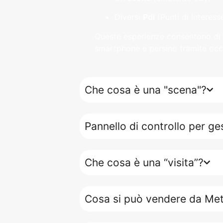
Diversi
Pdi
(Punti di Interesse
Queste esperienze consentono di m
smartphone e persino tramite occh
Che cosa è una "scena"?
Pannello di controllo per gest
Che cosa è una “visita”?
Cosa si può vendere da Me