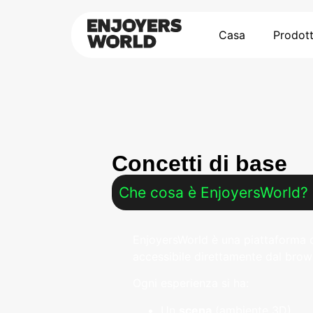
Casa
Prodott
Concetti di base
Che cosa è EnjoyersWorld?
EnjoyersWorld è una piattaforma c
accessibile direttamente dal brow
Ogni esperienza si ha:
Un
scena
(ambiente 3D).