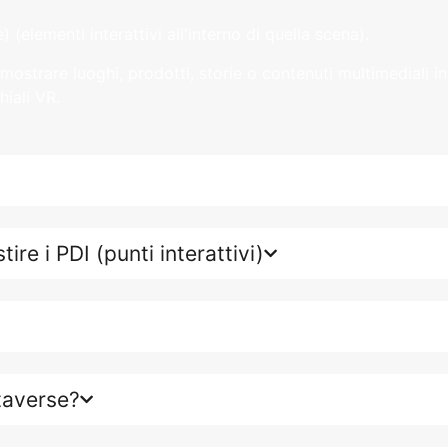
) (elementi interattivi all'interno di quella scena).
ostrare luoghi, prodotti, storie o contenuti multimediali
iali VR.
ire i PDI (punti interattivi)
taverse?