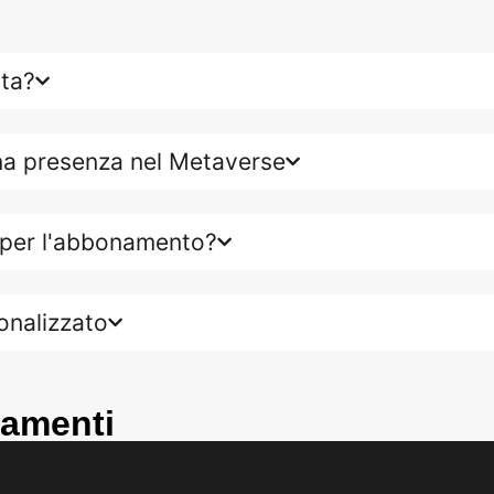
ita?
una presenza nel Metaverse
 per l'abbonamento?
onalizzato
gamenti