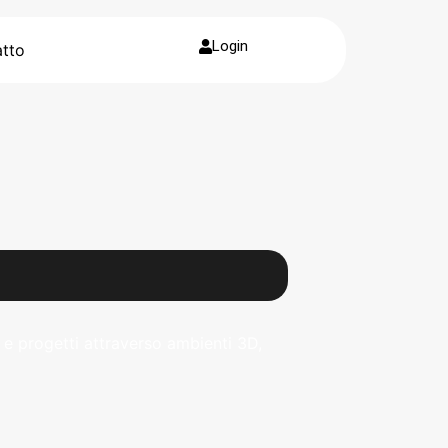
Login
tto
e progetti attraverso ambienti 3D,