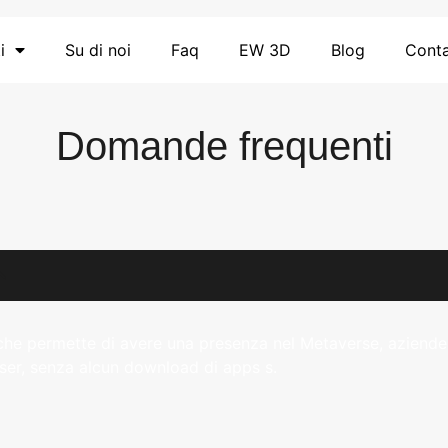
i
Su di noi
Faq
EW 3D
Blog
Conta
Domande frequenti
he permette di avere una presenza nel Metaverse, aziende 
ser, senza alcun download di apps s.