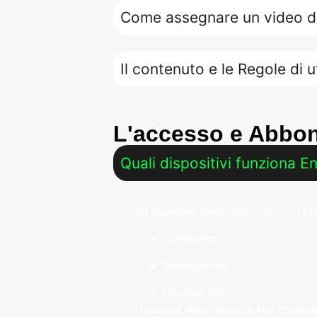
Come assegnare un video d
Il contenuto e le Regole di u
L'accesso e Abbo
Quali dispositivi funziona 
Su qualsiasi dispositivo con un 
Computer
Smartphone
Occhiali VR
Funziona direttamente dal browse