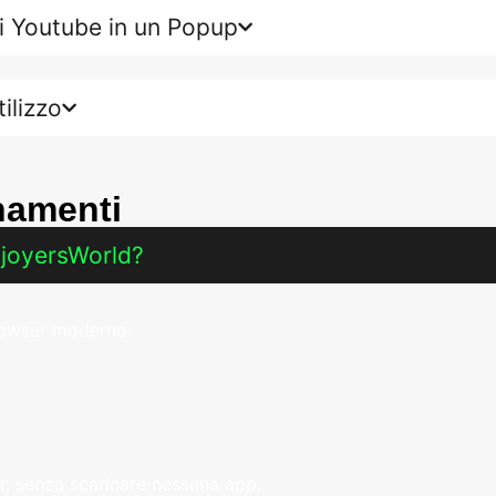
i Youtube in un Popup
tilizzo
namenti
EnjoyersWorld?
browser moderno:
r, senza scaricare nessuna app.