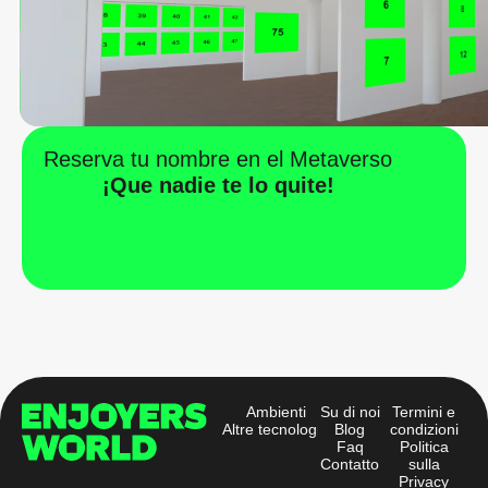
Reserva tu nombre en el Metaverso
¡Que nadie te lo quite!
Ambienti
Su di noi
Termini e
Altre tecnologie
Blog
condizioni
Faq
Politica
Contatto
sulla
Privacy