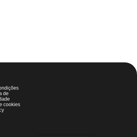
ondições
ca de
idade
de cookies
cy