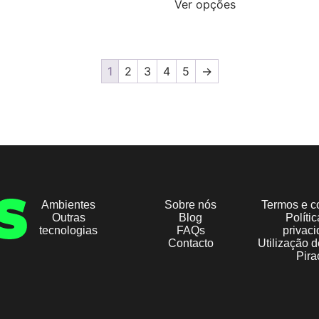
Ver opções
1
2
3
4
5
→
Ambientes
Sobre nós
Termos e c
Outras
Blog
Políti
tecnologias
FAQs
privac
Contacto
Utilização 
Pira