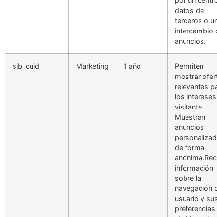
por un centr
datos de
terceros o u
intercambio 
anuncios.
sib_cuid
Marketing
1 año
Permiten
mostrar ofer
relevantes p
los intereses
visitante.
Muestran
anuncios
personaliza
de forma
anónima.Re
información
sobre la
navegación d
usuario y su
preferencias