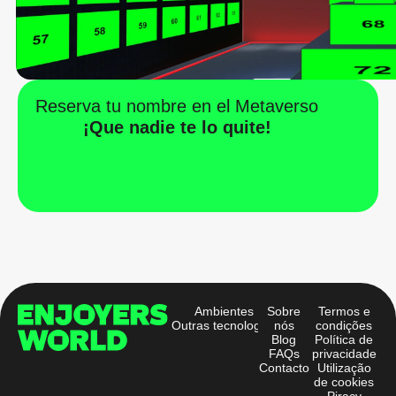
Reserva tu nombre en el Metaverso
¡Que nadie te lo quite!
Ambientes
Sobre
Termos e
Outras tecnologias
nós
condições
Blog
Política de
FAQs
privacidade
Contacto
Utilização
de cookies
Piracy