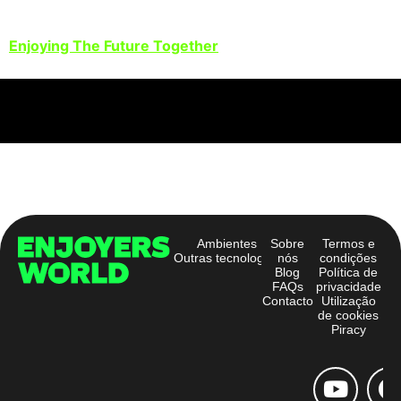
Enjoying The Future Together
©2024 EnjoyersWorld,
Powered by TWO
All Rights Reserved.
ENJOYERS
Ambientes
Sobre
Termos e
Outras tecnologias
nós
condições
Blog
Política de
FAQs
privacidade
Contacto
Utilização
de cookies
Piracy