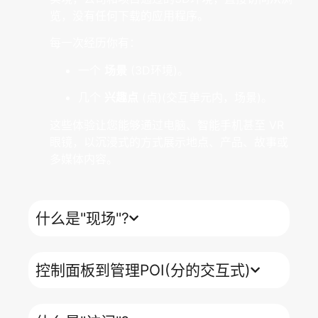
览，没有任何下载的应用程序。
每一次经历你有：
一个
场景
(3D环境)。
几个
兴趣点
(点)(交互单元内，场景)。
这些体验让您能够通过电脑、智能手机甚至 VR
眼镜，以沉浸式的方式展示地点、产品、故事或
多媒体内容。
什么是"现场"?
控制面板到管理POI(分的交互式)