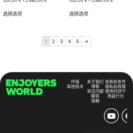
320,00
€
–
2.880,00
€
320,00
€
–
2.880,00
€
选择选项
选择选项
1
2
3
4
5
→
环境
关于我们
条款和条件
其他技术
博客
隐私权政策
常见问题
使用的饼干
解答
海盗行为
接触