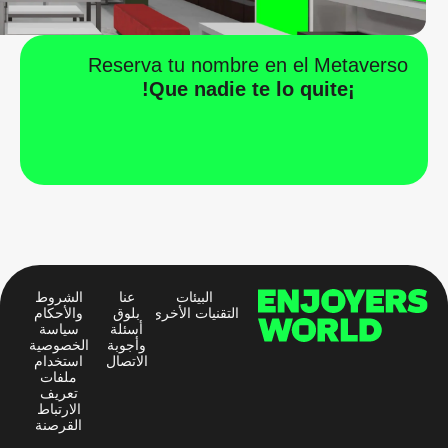
Reserva tu nombre en el Metaverso
¡Que nadie te lo quite!
البيئات
عنا
الشروط
التقنيات الأخرى
بلوق
والأحكام
أسئلة
سياسة
وأجوبة
الخصوصية
الاتصال
استخدام
ملفات
تعريف
الارتباط
القرصنة