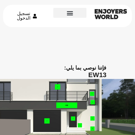
تسجيل
الدخول
فإننا نوصي بما يلي:
EW13