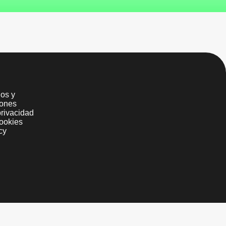
os y
iones
privacidad
ookies
cy