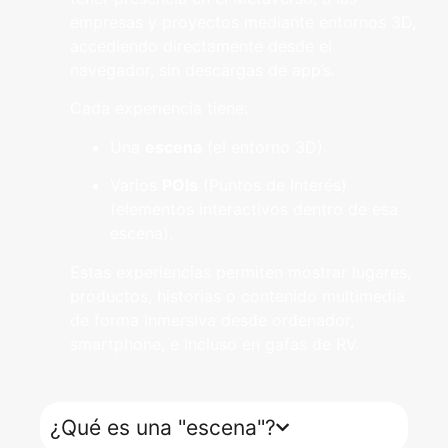
empresas y proyectos mediante entornos 3D,
accediendo directamente desde el
navegador, sin descargas de app’s.
Cada experiencia tiene:
Una
escena
(el entorno 3D).
Varios
POIs
(Puntos de Interés)
(elementos interactivos dentro de esa
escena).
Estas experiencias permiten mostrar lugares,
productos, historias o contenido multimedia
de forma inmersiva desde ordenador,
smartphone, e incluso en gafas de RV.
¿Qué es una "escena"?