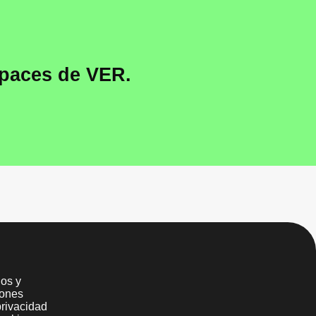
paces de VER.
os y
iones
privacidad