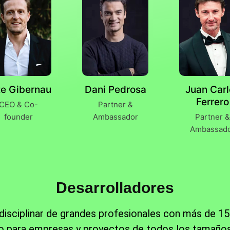
te Gibernau
Dani Pedrosa
Juan Carl
Ferrero
CEO & Co-
Partner &
founder
Ambassador
Partner &
Ambassad
Desarrolladores
isciplinar de grandes profesionales con más de 15
ndo para empresas y proyectos de todos los tamaños