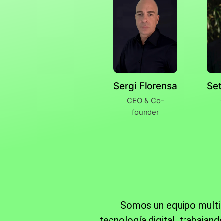
Sergi Florensa
Se
CEO & Co-
founder
Somos un equipo multid
tecnología digital, trabaja