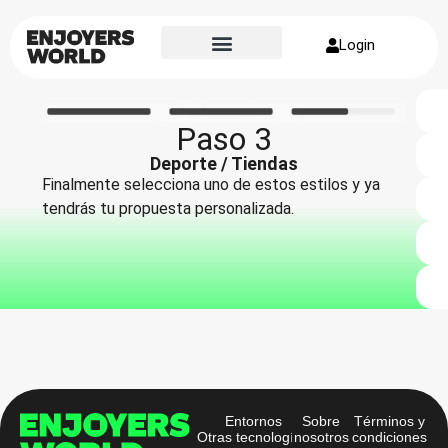
Login
Sobre nosotros
Paso 3
Deporte / Tiendas
Finalmente selecciona uno de estos estilos y ya
tendrás tu propuesta personalizada.
Entornos
Sobre
Términos y
Otras tecnologías
nosotros
condiciones