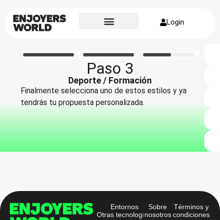
Login
Sobre nosotros
Paso 3
Deporte / Formación
Finalmente selecciona uno de estos estilos y ya
tendrás tu propuesta personalizada.
Entornos
Sobre
Términos y
Otras tecnologías
nosotros
condiciones