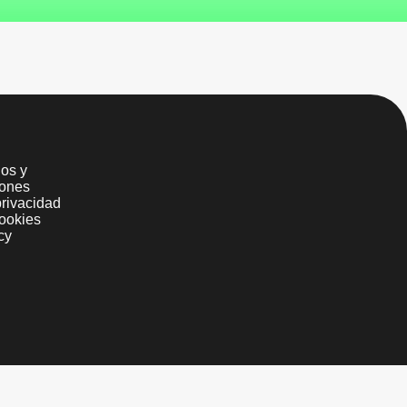
os y
iones
privacidad
ookies
cy