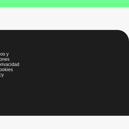
os y
iones
privacidad
ookies
cy