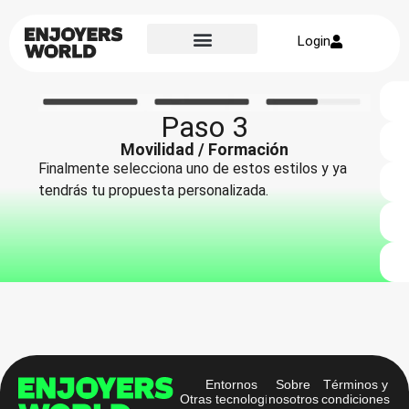
Login
Sobre nosotros
Paso 3
Movilidad / Formación
Finalmente selecciona uno de estos estilos y ya
tendrás tu propuesta personalizada.
Entornos
Sobre
Términos y
Otras tecnologías
nosotros
condiciones