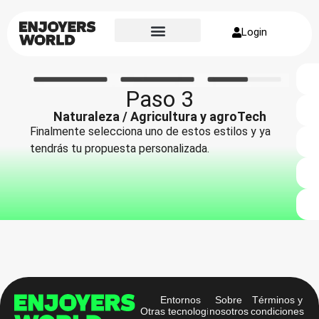
Login
Sobre nosotros
Paso 3
Naturaleza / Agricultura y agroTech
Finalmente selecciona uno de estos estilos y ya
tendrás tu propuesta personalizada.
Entornos
Sobre
Términos y
Otras tecnologías
nosotros
condiciones