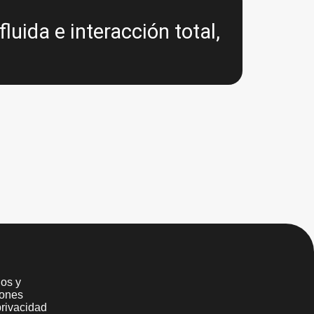
uida e interacción total,
os y
iones
privacidad