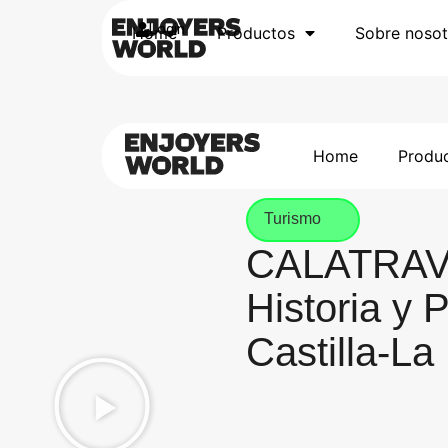
Login
Home
Productos
Sobre nosot
Home
Produ
Turismo
CALATRAV
Historia y 
Castilla-L