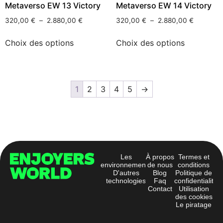
Metaverso EW 13 Victory
Metaverso EW 14 Victory
320,00
€
–
2.880,00
€
320,00
€
–
2.880,00
€
Choix des options
Choix des options
1
2
3
4
5
→
Les
À propos
Termes et
environnements
de nous
conditions
D'autres
Blog
Politique de
technologies
Faq
confidentialité
Contact
Utilisation
des cookies
Le piratage