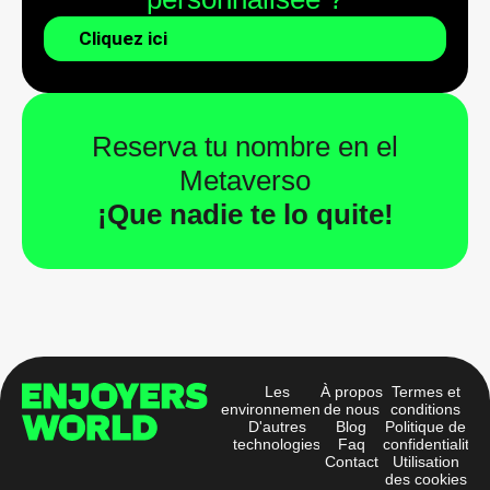
Cliquez ici
Reserva tu nombre en el
Metaverso
¡Que nadie te lo quite!
Les
À propos
Termes et
environnements
de nous
conditions
D'autres
Blog
Politique de
technologies
Faq
confidentialité
Contact
Utilisation
des cookies