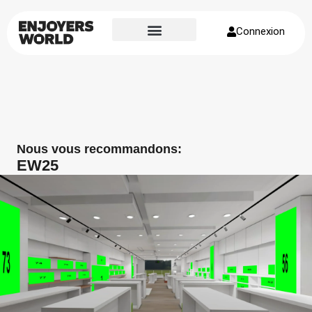
Connexion
Page d’accueil
À propos de nous
Nous vous recommandons:
EW25