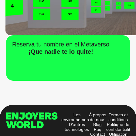
Reserva tu nombre en el Metaverso
¡Que nadie te lo quite!
Les
À propos
Termes et
environnements
de nous
conditions
D'autres
Blog
Politique de
technologies
Faq
confidentialité
Contact
Utilisation