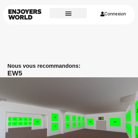
Connexion
Page d’accueil
À propos de nous
Nous vous recommandons:
EW5