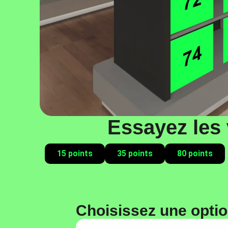
Essayez les 
15 points
35 points
80 points
Choisissez une opti