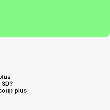
plus
s 3D?
coup plus