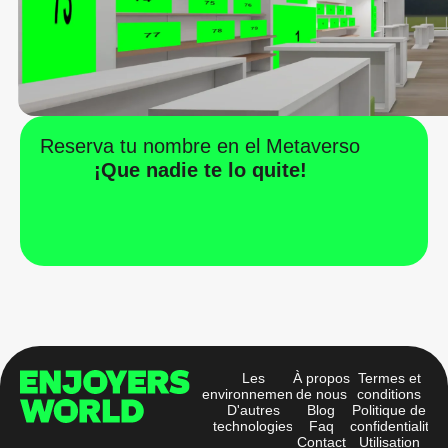
Reserva tu nombre en el Metaverso
¡Que nadie te lo quite!
Les
À propos
Termes et
environnements
de nous
conditions
D'autres
Blog
Politique de
technologies
Faq
confidentialité
Contact
Utilisation