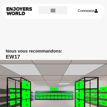
Connexion
Page d’accueil
À propos de nous
Nous vous recommandons:
EW17