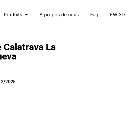
Produits
À propos de nous
Faq
EW 3D
 Calatrava La
ueva
12/2025