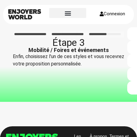
Connexion
Page d’accueil
À propos de nous
Étape 3
Mobilité / Foires et événements
Enfin, choisissez l'un de ces styles et vous recevrez
votre proposition personnalisée.
Les
À propos
Termes et