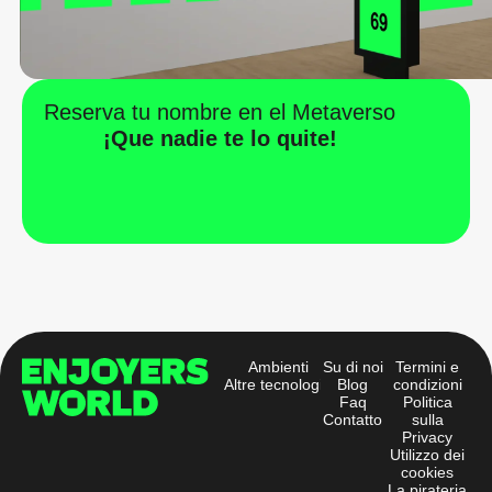
Reserva tu nombre en el Metaverso
¡Que nadie te lo quite!
Ambienti
Su di noi
Termini e
Altre tecnologie
Blog
condizioni
Faq
Politica
Contatto
sulla
Privacy
Utilizzo dei
cookies
La pirateria