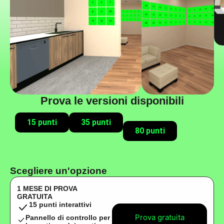
Prova le versioni disponibili
15 punti
35 punti
80 punti
Scegliere un'opzione
1 MESE DI PROVA
GRATUITA
15 punti interattivi
Prova gratuita
Pannello di controllo per