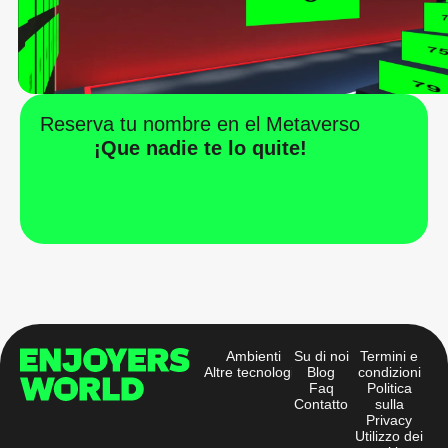
Reserva tu nombre en el Metaverso
¡Que nadie te lo quite!
Ambienti
Su di noi
Termini e
Altre tecnologie
Blog
condizioni
Faq
Politica
Contatto
sulla
Privacy
Utilizzo dei