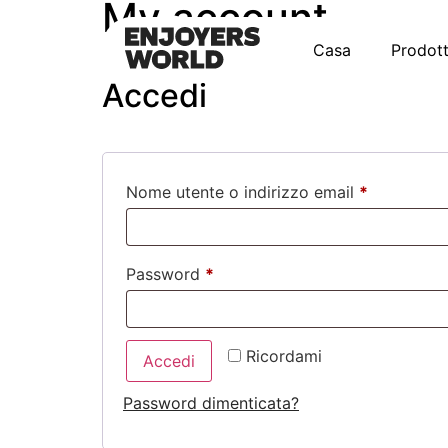
My account
Casa
Prodott
Accedi
Nome utente o indirizzo email
*
Password
*
Alternative:
Ricordami
Accedi
Password dimenticata?