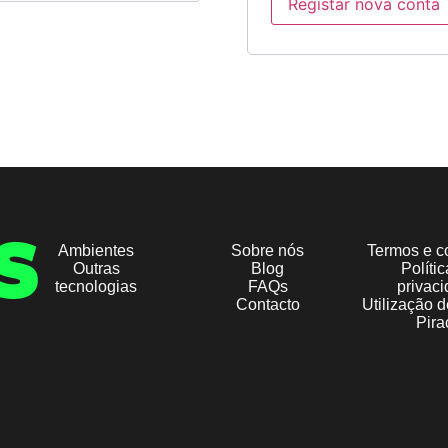
Registar nova conta
Alternative:
Ambientes
Sobre nós
Termos e c
Outras
Blog
Políti
tecnologias
FAQs
privac
Contacto
Utilização 
Pira