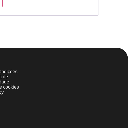
ondições
ca de
idade
de cookies
cy