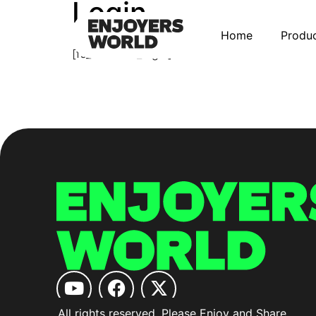
Login
Home
Produ
[fs_affiliates_login]
All rights reserved. Please Enjoy and Share.