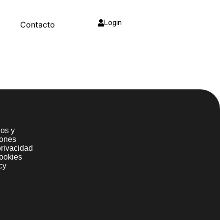
Login
g
Contacto
os y
iones
privacidad
ookies
cy