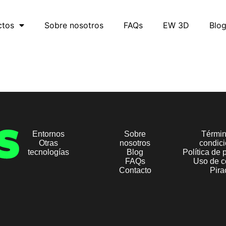
ctos
Sobre nosotros
FAQs
EW 3D
Blo
Entornos
Sobre
Términ
Otras
nosotros
condic
tecnologías
Blog
Política de 
FAQs
Uso de c
Contacto
Pira