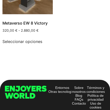
Metaverso EW 8 Victory
320,00
€
-
2.880,00
€
Seleccionar opciones
Entornos
Sobre
Términos y
Otras tecnologías
nosotros
condiciones
Blog
Política de
FAQs
privacidad
Contacto
Uso de
cookies