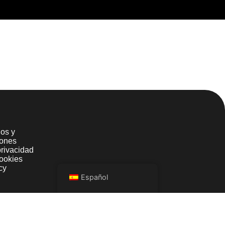
Powered by TWO ENJOYERS
os y
iones
privacidad
ookies
cy
Español