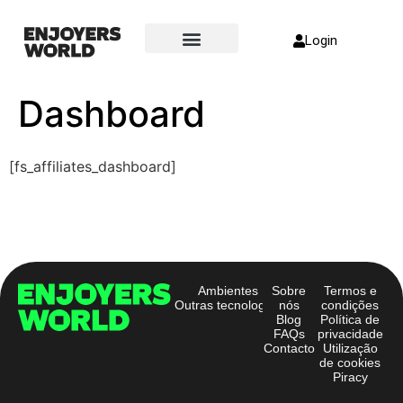
Login
Dashboard
[fs_affiliates_dashboard]
Ambientes
Sobre
Termos e
Outras tecnologias
nós
condições
Blog
Política de
FAQs
privacidade
Contacto
Utilização
de cookies
Piracy