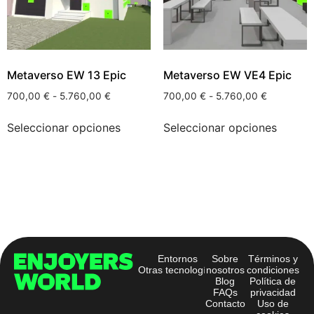
Metaverso EW 13 Epic
Metaverso EW VE4 Epic
700,00
€
-
5.760,00
€
700,00
€
-
5.760,00
€
Seleccionar opciones
Seleccionar opciones
Entornos
Sobre
Términos y
Otras tecnologías
nosotros
condiciones
Blog
Política de
FAQs
privacidad
Contacto
Uso de