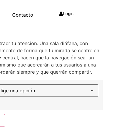
 EW 10
Login
g
Contacto
raer tu atención. Una sala diáfana, con
amente de forma que tu mirada se centre en
e central, hacen que la navegación sea un
namismo que acercarán a tus usuarios a una
ordarán siempre y que querrán compartir.
Alternative: