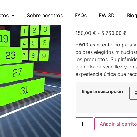
Metaverso
ctos
Sobre nosotros
FAQs
EW 3D
Blo
150,00
€
-
5.760,00
€
EW10 es el entorno para at
colores elegidos minucios
los productos. Su pirámid
ejemplo de sencillez y di
experiencia única que rec
Elige la suscripción
Añadir al carrito