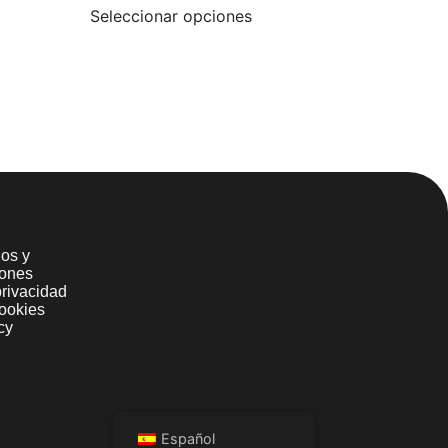
Seleccionar opciones
os y
iones
privacidad
ookies
cy
Español