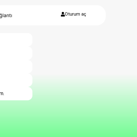
Oturum aç
ğlantı
m.