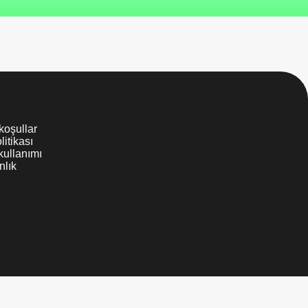
 koşullar
litikası
kullanımı
nlık