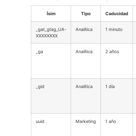
İsim
Tipo
Caducidad
_gat_gtag_UA-
Analítica
1 minuto
XXXXXXXX
_ga
Analítica
2 años
_gid
Analítica
1 día
uuid
Marketing
1 año