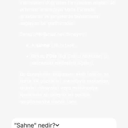
indirmeden doğrudan tarayıcıdan erişilen 3B
ortamlar aracılığıyla Meta Evrende,
şirketlerde ve projelerde bulunmanızı
sağlayan bir platformdur.
Sahip olduğunuz her deneyim:
A
sahne
(3B ortam).
Birkaç
POIs
(İlgi Çekici Noktalar) (o
sahnedeki etkileşimli öğeler).
Bu deneyimler, bilgisayar, akıllı telefon ve
hatta VR gözlükleri aracılığıyla mekanları,
ürünleri, hikayeleri veya multimedya
içeriklerini sürükleyici bir şekilde
sergilemenize olanak tanır.
"Sahne" nedir?