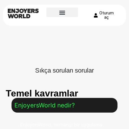
Oturum
aç
Sıkça sorulan sorular
Temel kavramlar
EnjoyersWorld nedir?
EnjoyersWorld, herhangi bir uygulama