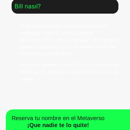
Bill nasıl?
Doğrudan web'den kiralayabilir ve işlem
sırasında Stripe'in güvenli ödeme
platformundan ödeme yapabilir ve istediğiniz
zaman indirebileceğiniz otomatik olarak bir
fatura oluşturabilirsiniz.
Abonelik yenileme, kendi Kontrol Panelinizden
herhangi bir değişiklik yapabilmek için her ay
yapılır.
Reserva tu nombre en el Metaverso
¡Que nadie te lo quite!