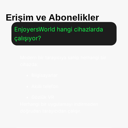
Erişim ve Abonelikler
EnjoyersWorld hangi cihazlarda
çalışıyor?
Modern bir tarayıcıya sahip herhangi bir
cihazda:
Bilgisayarlar
Akıllı telefon
Gözlük VR
Herhangi bir uygulamayı indirmeden
doğrudan tarayıcıdan çalışır.