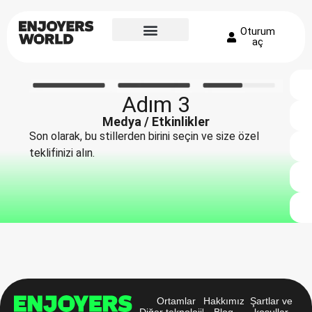
Oturum
aç
Adım 3
Medya / Etkinlikler
Son olarak, bu stillerden birini seçin ve size özel
teklifinizi alın.
Ortamlar
Hakkımızda
Şartlar ve
Diğer teknolojiler
Blog
koşullar