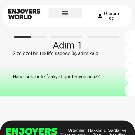
Oturum
aç
Adım 1
Size özel bir teklife sadece üç adım kaldı.
Hangi sektörde faaliyet gösteriyorsunuz?
Ortamlar
Hakkımızda
Şartlar ve
Diğer teknolojiler
Blog
koşullar