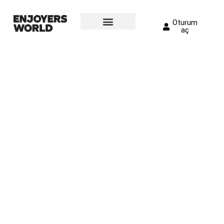
Oturum
aç