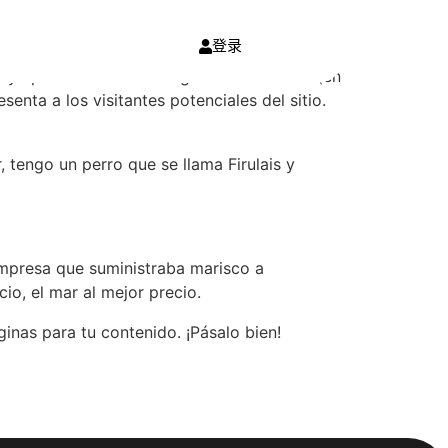
登录
 y aparecerá en la navegación de tu sitio (en
nta a los visitantes potenciales del sitio.
 tengo un perro que se llama Firulais y
mpresa que suministraba marisco a
io, el mar al mejor precio.
inas para tu contenido. ¡Pásalo bien!