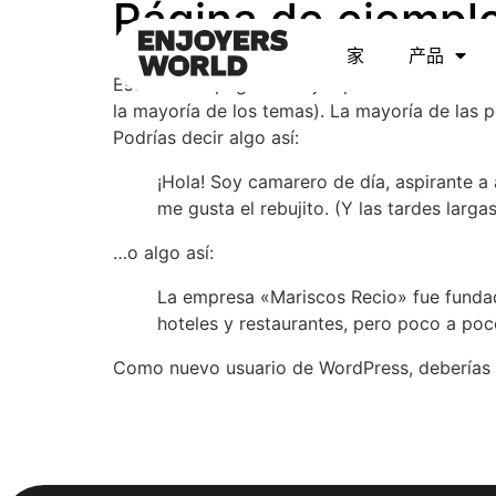
Página de ejempl
家
产品
Esta es una página de ejemplo. Es diferente 
la mayoría de los temas). La mayoría de las p
Podrías decir algo así:
¡Hola! Soy camarero de día, aspirante a 
me gusta el rebujito. (Y las tardes larga
…o algo así:
La empresa «Mariscos Recio» fue funda
hoteles y restaurantes, pero poco a poc
Como nuevo usuario de WordPress, deberías 