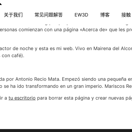
o
关于我们
常见问题解答
EW3D
博客
接触
a una entrada del blog porque permanecerá en un solo lugar
ersonas comienzan con una página «Acerca de» que les prese
actor de noche y esta es mi web. Vivo en Mairena del Alcor,
s con café).
da por Antonio Recio Mata. Empezó siendo una pequeña e
o se ha ido transformando en un gran imperio. Mariscos Rec
ir a
tu escritorio
para borrar esta página y crear nuevas pág