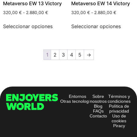
Metaverso EW 13 Victory
Metaverso EW 14 Victory
320,00
€
-
2.880,00
€
320,00
€
-
2.880,00
€
Seleccionar opciones
Seleccionar opciones
1
2
3
4
5
→
Entornos
Sobre
Términos y
Otras tecnologías
nosotros
condiciones
Blog
Política de
FAQs
privacidad
Contacto
Uso de
cookies
Piracy